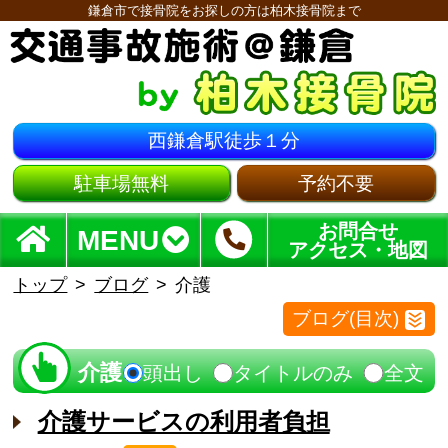
鎌倉市で接骨院をお探しの方は柏木接骨院まで
西鎌倉駅徒歩１分
駐車場無料
予約不要
お問合せ
MENU
アクセス・地図
トップ
ブログ
介護
ブログ(目次)
介護
頭出し
タイトルのみ
全文
介護サービスの利用者負担