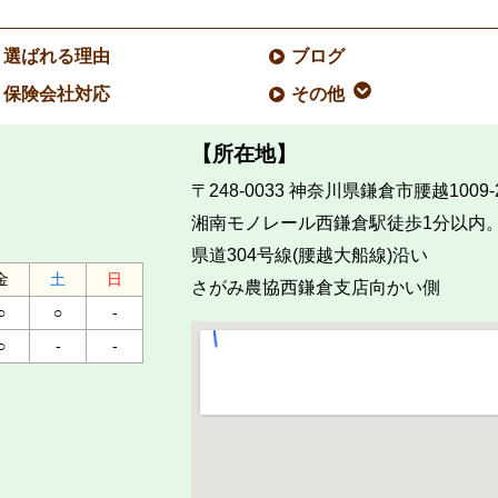
選ばれる理由
ブログ
保険会社対応
その他
【所在地】
〒248-0033
神奈川県鎌倉市腰越1009-
湘南モノレール西鎌倉駅徒歩1分以内
県道304号線(腰越大船線)沿い
金
土
日
さがみ農協西鎌倉支店向かい側
○
○
-
○
-
-