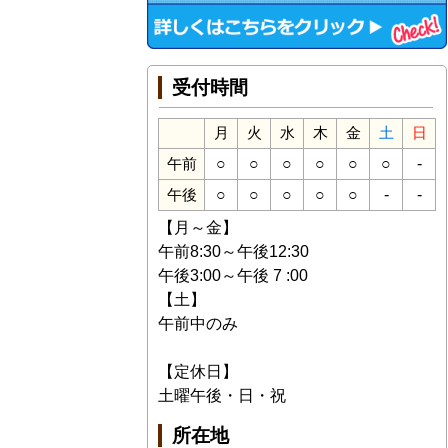
受付時間
月
火
水
木
金
土
日
○
○
○
○
○
○
-
午前
○
○
○
○
○
-
-
午後
【月～金】
午前8:30～午後12:30
午後3:00～午後 7 :00
【土】
午前中のみ
【定休日】
土曜午後・日・祝
所在地