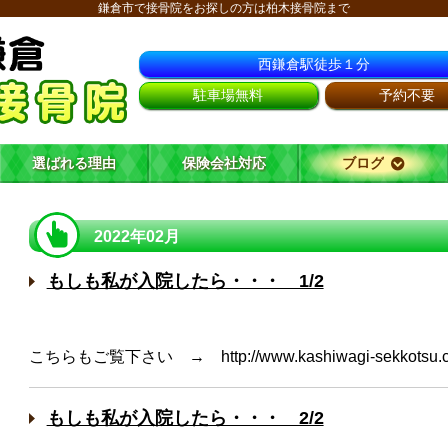
鎌倉市で接骨院をお探しの方は柏木接骨院まで
西鎌倉駅徒歩１分
駐車場無料
予約不要
選ばれる理由
保険会社対応
ブログ
2022年02月
もしも私が入院したら・・・ 1/2
こちらもご覧下さい → http://www.kashiwagi-sekkotsu.
もしも私が入院したら・・・ 2/2