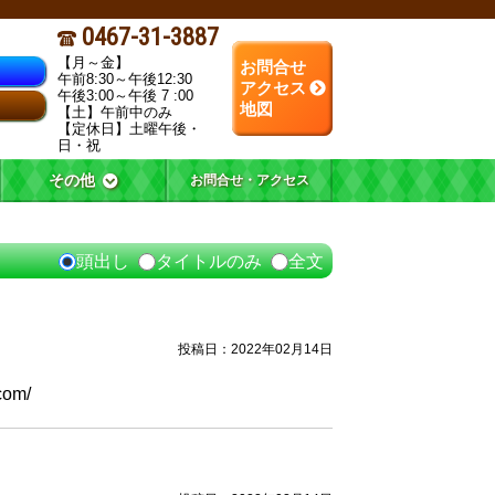
0467-31-3887
【月～金】
お問合せ
午前8:30～午後12:30
アクセス
午後3:00～午後 7 :00
地図
【土】午前中のみ
【定休日】土曜午後・
日・祝
その他
お問合せ・アクセス
頭出し
タイトルのみ
全文
投稿日：2022年02月14日
com/